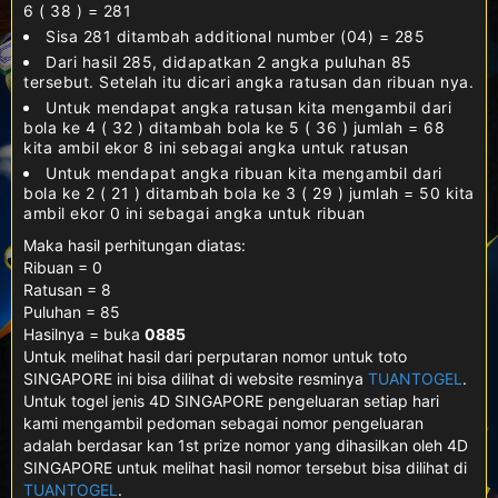
6 ( 38 ) = 281
Sisa 281 ditambah additional number (04) = 285
Dari hasil 285, didapatkan 2 angka puluhan 85
tersebut. Setelah itu dicari angka ratusan dan ribuan nya.
Untuk mendapat angka ratusan kita mengambil dari
bola ke 4 ( 32 ) ditambah bola ke 5 ( 36 ) jumlah = 68
kita ambil ekor 8 ini sebagai angka untuk ratusan
Untuk mendapat angka ribuan kita mengambil dari
bola ke 2 ( 21 ) ditambah bola ke 3 ( 29 ) jumlah = 50 kita
ambil ekor 0 ini sebagai angka untuk ribuan
Maka hasil perhitungan diatas:
Ribuan = 0
Ratusan = 8
Puluhan = 85
Hasilnya = buka
0885
Untuk melihat hasil dari perputaran nomor untuk toto
SINGAPORE ini bisa dilihat di website resminya
TUANTOGEL
.
Untuk togel jenis 4D SINGAPORE pengeluaran setiap hari
kami mengambil pedoman sebagai nomor pengeluaran
adalah berdasar kan 1st prize nomor yang dihasilkan oleh 4D
SINGAPORE untuk melihat hasil nomor tersebut bisa dilihat di
TUANTOGEL
.