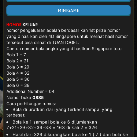
MINIGAME
NOMOR
KELUAR
nomor pengeluaran adalah berdasar kan 1st prize nomor
yang dihasilkan oleh 4D Singapore untuk melihat hasil nomor
tersebut bisa dilihat di
TUANTOGEL
.
Contoh nomor bola angka yang dihasilkan Singapore toto:
Bola 1 = 7
Bola 2 = 21
Bola 3 = 29
Bola 4 = 32
Bola 5 = 36
Bola 6 = 38
Additional Number = 04
Nomor buka
0885
Cara perhitungan rumus:
Bola di urutkan dari yang terkecil sampai yang
terbesar.
Bola ke 1 sampai bola ke 6 dijumlahkan
7+21+29+32+36+38 = 163 di kali 2 = 326
Hasil dari 326 dikurangkan bola ke 1 ( 7 ) dan bola ke